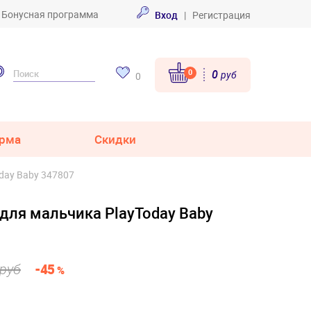
Бонусная программа
Вход
|
Регистрация
0
0
руб
0
рма
Скидки
day Baby 347807
для мальчика PlayToday Baby
 руб
-45
%