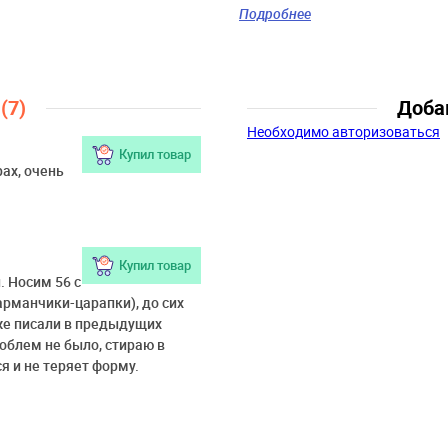
Цвет:
белый
Подробнее
Скидка:
45%
Пол:
Мальчики
Возраст:
1 мес., 3 мес., 6
мес., 9 мес.
ы
(7)
Доба
Необходимо авторизоваться
Купил товар
ах, очень
Купил товар
 Носим 56 с
арманчики-царапки), до сих
уже писали в предыдущих
облем не было, стираю в
я и не теряет форму.