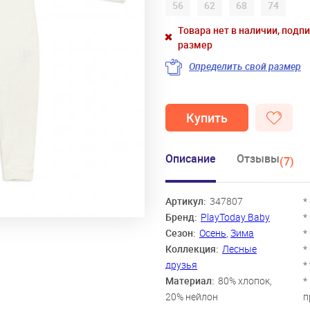
56
62
68
74
Товара нет в наличии, подп
размер
Определить свой размер
Купить
Описание
Отзывы
(7)
Артикул:
347807
*
Бренд:
PlayToday Baby
*
Сезон:
Осень
,
Зима
*
Коллекция:
Лесные
*
друзья
*
Материал:
80% хлопок,
*
20% нейлон
п