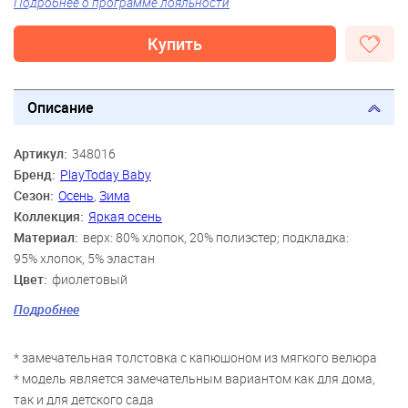
Подробнее о программе лояльности
Купить
Описание
Артикул:
348016
Бренд:
PlayToday Baby
Сезон:
Осень
,
Зима
Коллекция:
Яркая осень
Материал:
верх: 80% хлопок, 20% полиэстер; подкладка:
95% хлопок, 5% эластан
Цвет:
фиолетовый
Скидка:
31%
Подробнее
Пол:
Девочки
Возраст:
12 мес., 15 мес., 18 мес., 2 года
* замечательная толстовка с капюшоном из мягкого велюра
* модель является замечательным вариантом как для дома,
так и для детского сада