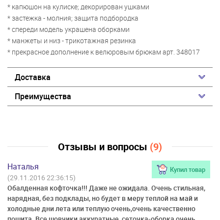
* капюшон на кулиске; декорирован ушками
* застежка - молния; защита подбородка
* спереди модель украшена оборками
* манжеты и низ - трикотажная резинка
* прекрасное дополнение к велюровым брюкам арт. 348017
Доставка
Преимущества
Отзывы и вопросы
(9)
Наталья
Купил товар
(29.11.2016 22:36:15)
Обалденная кофточка!!! Даже не ожидала. Очень стильная,
нарядная, без подклады, но будет в меру теплой на май и
холодные дни лета или теплую очень,очень качественно
пошита. Все шовчики аккуратные, сеточка-оборка очень