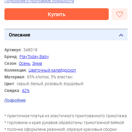
Подробнее о программе лояльности
Купить
Описание
Артикул:
348018
Бренд:
PlayToday Baby
Сезон:
Осень
,
Зима
Коллекция:
Цветочный калейдоскоп
Материал:
95% хлопок, 5% эластан
Цвет:
серый, белый, розовый, бордовый
Скидка:
42%
Пол:
Девочки
Подробнее
Возраст:
12 мес., 15 мес., 18 мес., 2 года
* практичное платье из эластичного принтованного трикотажа
* горловина и края рукавов обработаны трикотажной бейкой
* полочка оформлена резинкой, образуя красивые сборки