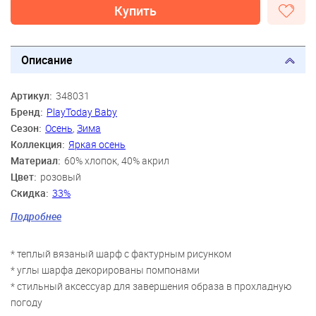
Купить
Описание
Артикул:
348031
Бренд:
PlayToday Baby
Сезон:
Осень
,
Зима
Коллекция:
Яркая осень
Материал:
60% хлопок, 40% акрил
Цвет:
розовый
Скидка:
33%
Пол:
Девочки
Подробнее
Возраст:
12-14 мес.
* теплый вязаный шарф с фактурным рисунком
* углы шарфа декорированы помпонами
* стильный аксессуар для завершения образа в прохладную
погоду