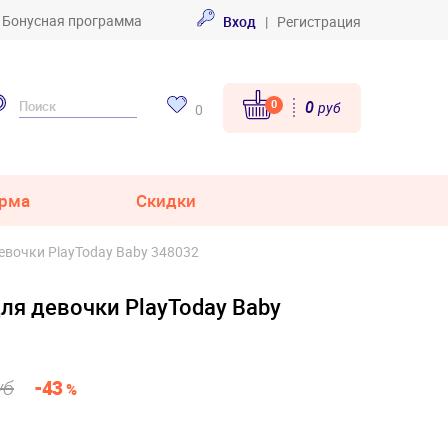
Бонусная программа
Вход
|
Регистрация
0
0
руб
0
рма
Скидки
евочки PlayToday Baby 348032
ля девочки PlayToday Baby
уб
-43
%