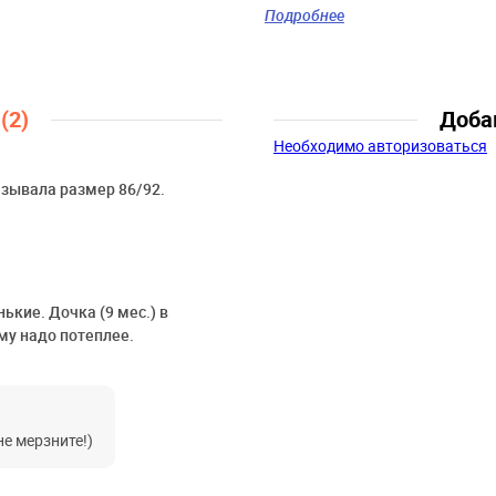
Скидка:
43%
Подробнее
Пол:
Девочки
Возраст:
12-15 мес., 18-24 мес.
ы
(2)
Доба
Необходимо авторизоваться
азывала размер 86/92.
кие. Дочка (9 мес.) в
иму надо потеплее.
не мерзните!)