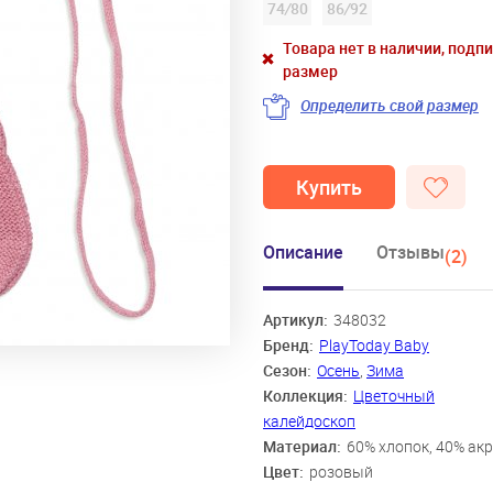
74
/
80
86
/
92
Товара нет в наличии, подп
размер
Определить свой размер
Купить
Описание
Отзывы
(2)
Артикул:
348032
Бренд:
PlayToday Baby
Сезон:
Осень
,
Зима
Коллекция:
Цветочный
калейдоскоп
Материал:
60% хлопок, 40% ак
Цвет:
розовый