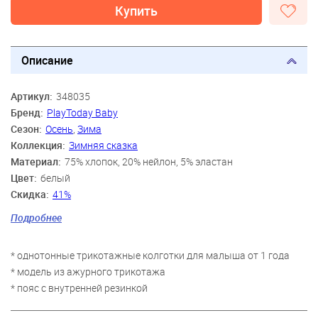
Купить
Описание
Артикул:
348035
Бренд:
PlayToday Baby
Сезон:
Осень
,
Зима
Коллекция:
Зимняя сказка
Материал:
75% хлопок, 20% нейлон, 5% эластан
Цвет:
белый
Скидка:
41%
Пол:
Девочки
Подробнее
Возраст:
12-15 мес., 18-24 мес.
* однотонные трикотажные колготки для малыша от 1 года
* модель из ажурного трикотажа
* пояс с внутренней резинкой