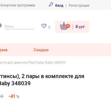
Бонусная программа
Вход
|
Регистрация
0
0
руб
0
рма
Скидки
екте для девочки PlayToday Baby 348039
гинсы), 2 пары в комплекте для
Baby 348039
уб
-41
%