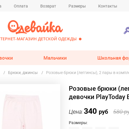
а
Оплата
Возврат
Размеры
Контакты
ТЕРНЕТ-МАГАЗИН ДЕТСКОЙ ОДЕЖДЫ
вочки
Мальчики
Школьная фо
Брюки, джинсы
Розовые брюки (леггинсы), 2 пары в компл
Розовые брюки (лег
девочки PlayToday 
340
Цена:
руб
580 р
Размеры: