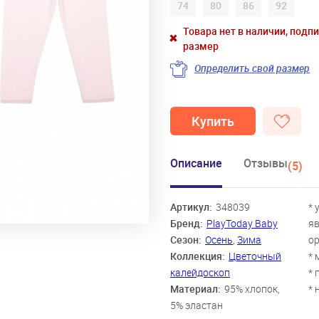
74
80
86
92
Товара нет в наличии, подп
размер
Определить свой размер
Купить
Описание
Отзывы
(5)
Артикул:
348039
* 
Бренд:
PlayToday Baby
яв
Сезон:
Осень
,
Зима
о
Коллекция:
Цветочный
* 
калейдоскоп
* 
Материал:
95% хлопок,
* 
5% эластан