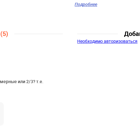
Цвет:
серый, белый,
Подробнее
розовый, малиновый
Скидка:
41%
Пол:
Девочки
Возраст:
12 мес., 15
ы
(5)
Доба
мес., 18 мес., 2 года
Необходимо авторизоваться
мерные или 2/3? т.е.