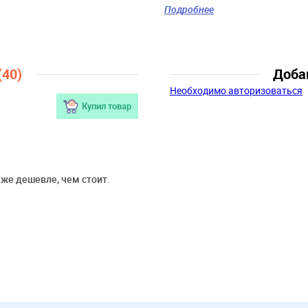
Цвет:
малиновый
Подробнее
Скидка:
47%
Пол:
Девочки
Возраст:
12 мес., 15 мес., 18 мес
года
(40)
Доба
Необходимо авторизоваться
Купил товар
аже дешевле, чем стоит.