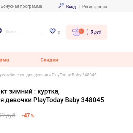
Бонусная программа
Вход
|
Регистрация
0
0
руб
0
рма
Скидки
укомбинезон для девочки PlayToday Baby 348045
т зимний : куртка,
я девочки PlayToday Baby 348045
90 руб
-47
%