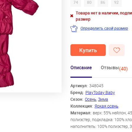
74
80
86
92
Товара нет в наличии, подп
размер
Определить свой размер
Купить
Описание
Отзывы
(40)
Артикул:
348045
Бренд:
PlayToday Baby
Сезон:
Осень
,
Зима
Коллекция:
Яркая осень
Материал:
верх: 55% нейлон, 4
полиэстер, подкладка: 100% хло
наполнитель: 100% полиэстер, 