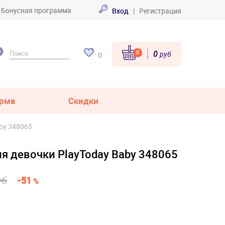
Бонусная программа
Вход
|
Регистрация
0
0
руб
0
рма
Скидки
by 348065
я девочки PlayToday Baby 348065
уб
-51
%