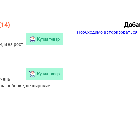
Возраст:
9 мес., 12 мес., 18
мес., 2 года
(14)
Доба
Необходимо авторизоваться
Купил товар
, и на рост
Купил товар
очень
 на ребенке, не широкие.