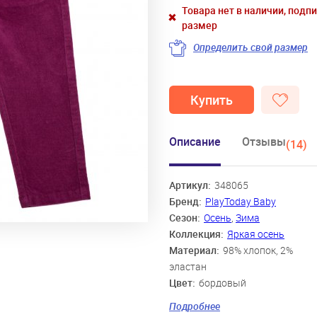
Товара нет в наличии, подп
размер
Определить свой размер
Купить
Описание
Отзывы
(14)
Артикул:
348065
Бренд:
PlayToday Baby
Сезон:
Осень
,
Зима
Коллекция:
Яркая осень
Материал:
98% хлопок, 2%
эластан
Цвет:
бордовый
Скидка:
51%
Подробнее
Пол:
Девочки