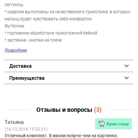
леггинсы
* изделия выполнены из качественного трикотажа, в которых
малыш будет чувствовать себя комфортно
Футболка:
* горловина обработана трикотажной бейкой
* застежка - кнопки на плече
* низ декорирован оборками
Подробнее
* яркий принт
Леггинсы:
Доставка
* яркая принтованная ткань
* модель на эластичном поясе (внутренняя резинка)
Преимущества
* низ брючин декорирован бантиком
Отзывы и вопросы
(3)
Татьяна
Купил товар
(16.12.2016 15:32:21)
Отличный комплект. В жизни поярче чем на картинке,