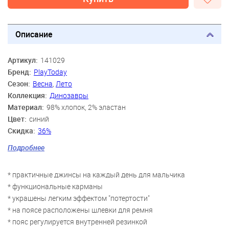
Описание
Артикул:
141029
Бренд:
PlayToday
Сезон:
Весна
,
Лето
Коллекция:
Динозавры
Материал:
98% хлопок, 2% эластан
Цвет:
синий
Скидка:
36%
Пол:
Мальчики
Подробнее
Возраст:
3 года, 4 года, 5 лет, 6 лет, 7 лет, 8 лет
* практичные джинсы на каждый день для мальчика
* функциональные карманы
* украшены легким эффектом "потертости"
* на поясе расположены шлевки для ремня
* пояс регулируется внутренней резинкой