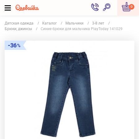
0
Детская одежда
Каталог
Мальчики
3-8 лет
Брюки, джинсы
Синие брюки для мальчика PlayToday 141029
36