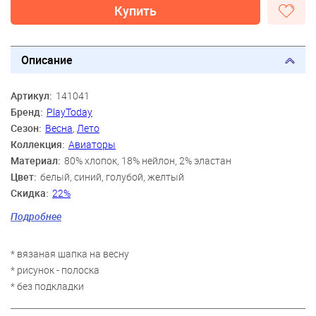
Купить
Описание
Артикул:
141041
Бренд:
PlayToday
Сезон:
Весна
,
Лето
Коллекция:
Авиаторы
Материал:
80% хлопок, 18% нейлон, 2% эластан
Цвет:
белый, синий, голубой, желтый
Скидка:
22%
Пол:
Мальчики
Подробнее
Возраст:
3 года-4 года, 5 лет-6 лет, 7 лет-8 лет
* вязаная шапка на весну
* рисунок - полоска
* без подкладки