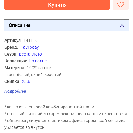
Купить
Описание
Артикул:
141116
Бренд:
PlayToday
Сезон:
Весна
,
Лето
Коллекция:
На волне
Материал:
100% хлопок
Цвет:
белый, синий, красный
Скидка:
23%
Пол:
Мальчики
Подробнее
Возраст:
3 года-4 года, 5 лет-6 лет, 7 лет-8 лет
* кепка из хлопковой комбинированной ткани
* плотный широкий козырек декорирован кантом синего цвета
* объем регулируется хлястиком с фиксатором; край хлястика
убирается во внутрь