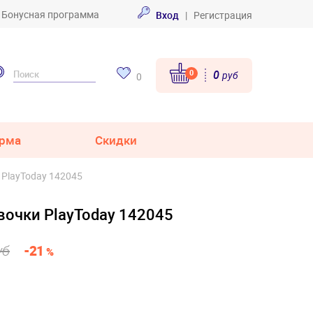
Бонусная программа
Вход
|
Регистрация
0
0
руб
0
рма
Скидки
 PlayToday 142045
вочки PlayToday 142045
уб
-21
%