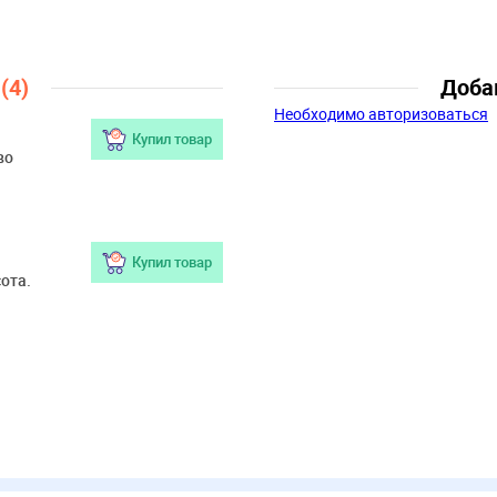
Возраст:
3 года, 4 года, 5 лет, 6 
лет
ы
(4)
Доба
Необходимо авторизоваться
Купил товар
во
Купил товар
сота.