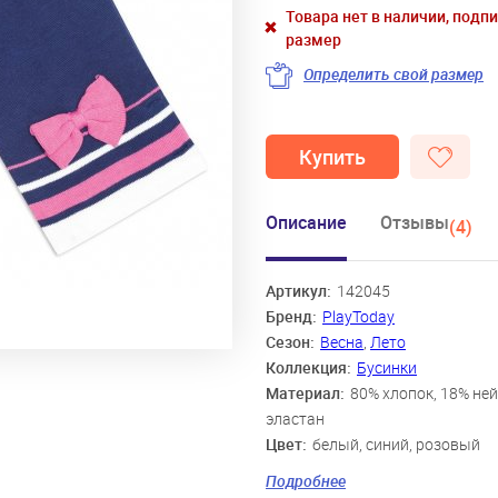
Товара нет в наличии, подп
размер
Определить свой размер
Купить
Описание
Отзывы
(4)
Артикул:
142045
Бренд:
PlayToday
Сезон:
Весна
,
Лето
Коллекция:
Бусинки
Материал:
80% хлопок, 18% ней
эластан
Цвет:
белый, синий, розовый
Скидка:
21%
Подробнее
Пол:
Девочки