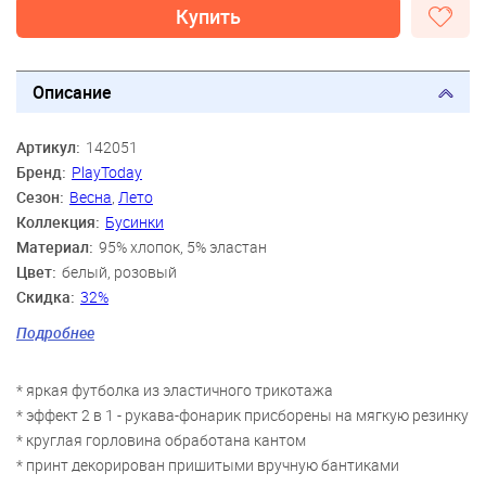
Купить
Описание
Артикул:
142051
Бренд:
PlayToday
Сезон:
Весна
,
Лето
Коллекция:
Бусинки
Материал:
95% хлопок, 5% эластан
Цвет:
белый, розовый
Скидка:
32%
Пол:
Девочки
Подробнее
Возраст:
3 года, 4 года, 5 лет, 6 лет, 7 лет, 8 лет
* яркая футболка из эластичного трикотажа
* эффект 2 в 1 - рукава-фонарик присборены на мягкую резинку
* круглая горловина обработана кантом
* принт декорирован пришитыми вручную бантиками