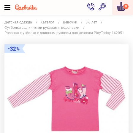
0
Детская одежда
Каталог
Девочки
3-8 лет
Футболки с длинными рукавами, водолазки
Розовая футболка с длинным рукавом для девочки PlayToday 142051
32