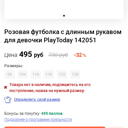
Розовая футболка с длинным рукавом
для девочки PlayToday 142051
495
Цена:
руб
730 руб
-32
%
Размеры:
98
104
110
116
122
128
Товара нет в наличии, подпишитесь на его
поступление, нажав на нужный размер
Определить свой размер
Бонусы за покупку:
495 баллов
Подробнее о программе лояльности