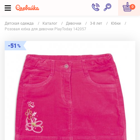
0
Детская одежда
Каталог
Девочки
3-8 лет
Юбки
Розовая юбка для девочки PlayToday 142057
51