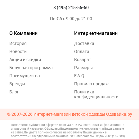
8 (495) 215-55-50
Пн-Сб с 9:00 до 21:00
О Компании
Интернет-магазин
История
Доставка
Новости
Оплата
Акции и скидки
Возврат
Бонусная программа
Размеры
Преимущества
F.A.Q.
Бренды
Правила продаж
Блог
Политика
конфиденциальности
© 2007-2026
Интернет-магазин детской одежды Одевайка.ру
Не является публичной офертой по ст.437 ГК РФ, сайт носит информационно-
.
справочный характер. Обращаем Ваше внимание, что, оставляя Ваши данные
на сайте, Вы даете полное согласие на обработку Ваших данных в
соответствии с Федеральным законом РФ "О персональных данных" (152-ФЗ)