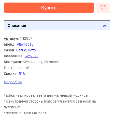
Купить
Описание
Артикул:
142057
Бренд:
PlayToday
Сезон:
Весна
,
Лето
Коллекция:
Бусинки
Материал:
98% хлопок, 2% эластан
Цвет:
розовый
Скидка:
51%
Пол:
Девочки
Подробнее
Возраст:
3 года, 4 года, 5 лет, 6 лет, 7 лет, 8 лет
* юбка из микровельвета для маленькой модницы
* с внутренней стороны пояс регулируется резинкой на
пуговицах
* застежка - молния, болт