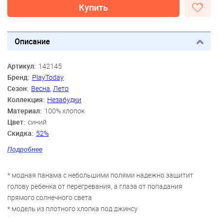
Купить
Описание
Артикул:
142145
Бренд:
PlayToday
Сезон:
Весна
,
Лето
Коллекция:
Незабудки
Материал:
100% хлопок
Цвет:
синий
Скидка:
52%
Пол:
Девочки
Подробнее
Возраст:
3 года-4 года, 5 лет-6 лет, 7 лет-8 лет
* модная панама с небольшими полями надежно защитит
голову ребенка от перегревания, а глаза от попадания
прямого солнечного света
* модель из плотного хлопка под джинсу