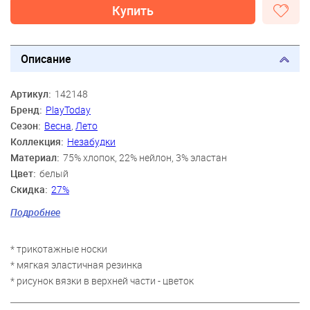
Купить
Описание
Артикул:
142148
Бренд:
PlayToday
Сезон:
Весна
,
Лето
Коллекция:
Незабудки
Материал:
75% хлопок, 22% нейлон, 3% эластан
Цвет:
белый
Скидка:
27%
Пол:
Девочки
Подробнее
Возраст:
3 года-4 года, 5 лет-6 лет, 7 лет-8 лет
* трикотажные носки
* мягкая эластичная резинка
* рисунок вязки в верхней части - цветок