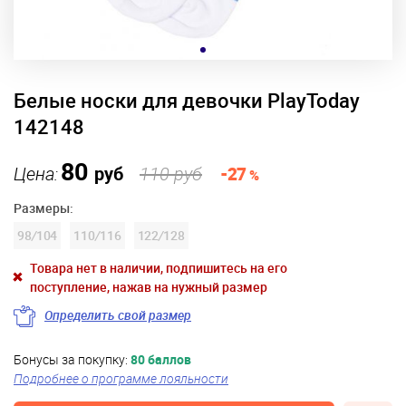
Белые носки для девочки PlayToday
142148
80
Цена:
руб
110 руб
-27
%
Размеры:
98
/
104
110
/
116
122
/
128
Товара нет в наличии, подпишитесь на его
поступление, нажав на нужный размер
Определить свой размер
Бонусы за покупку:
80 баллов
Подробнее о программе лояльности