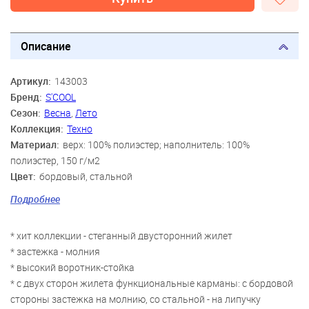
Описание
Артикул:
143003
Бренд:
S'COOL
Сезон:
Весна
,
Лето
Коллекция:
Техно
Материал:
верх: 100% полиэстер; наполнитель: 100%
полиэстер, 150 г/м2
Цвет:
бордовый, стальной
Скидка:
20%
Подробнее
Пол:
Мальчики
Возраст:
8 лет, 9 лет, 10 лет, 11 лет, 12 лет, 13 лет, 14 лет
* хит коллекции - стеганный двусторонний жилет
* застежка - молния
* высокий воротник-стойка
* с двух сторон жилета функциональные карманы: с бордовой
стороны застежка на молнию, со стальной - на липучку