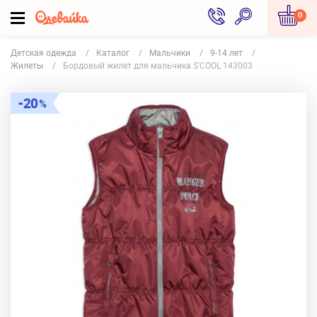
0
Детская одежда
Каталог
Мальчики
9-14 лет
Жилеты
Бордовый жилет для мальчика S'COOL 143003
20