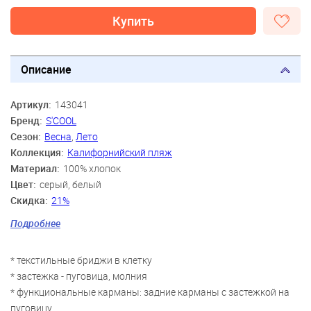
Купить
Описание
Артикул:
143041
Бренд:
S'COOL
Сезон:
Весна
,
Лето
Коллекция:
Калифорнийский пляж
Материал:
100% хлопок
Цвет:
серый, белый
Скидка:
21%
Пол:
Мальчики
Подробнее
Возраст:
9 лет, 10 лет, 11 лет, 12 лет, 13 лет, 14 лет
* текстильные бриджи в клетку
* застежка - пуговица, молния
* функциональные карманы: задние карманы с застежкой на
пуговицу