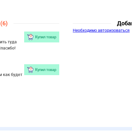
Возраст:
9 лет-14 лет
ы
(6)
Доба
Необходимо авторизоваться
Купил товар
ить туда
Спасибо!
Купил товар
м как будет