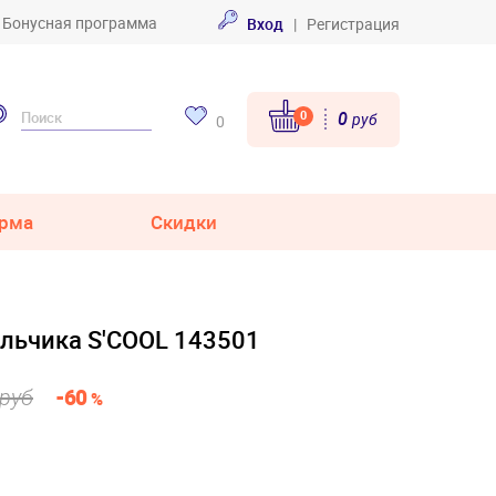
Бонусная программа
Вход
|
Регистрация
0
0
руб
0
рма
Скидки
альчика S'COOL 143501
 руб
-60
%