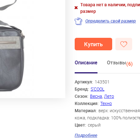
Товара нет в наличии, подп
размер
Определить свой размер
Купить
Описание
Отзывы
(6)
Артикул:
143501
Бренд:
S'COOL
Сезон:
Весна
,
Лето
Коллекция:
Техно
Материал:
верх: искусственная
кожа, подкладка: 100% полиэст
Цвет:
серый
Скидка:
60%
Подробнее
Пол:
Мальчики