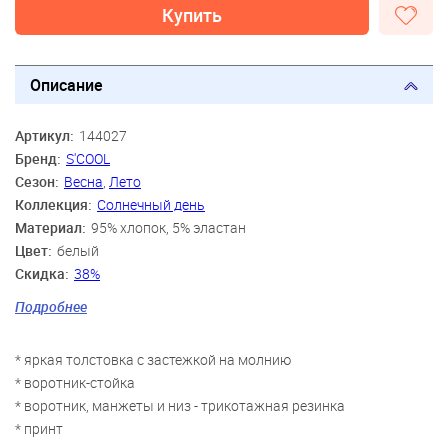
Купить
Описание
Артикул:
144027
Бренд:
S'COOL
Сезон:
Весна
,
Лето
Коллекция:
Солнечный день
Материал:
95% хлопок, 5% эластан
Цвет:
белый
Скидка:
38%
Пол:
Девочки
Подробнее
Возраст:
9 лет, 10 лет, 11 лет, 12 лет, 13 лет, 14 лет
* яркая толстовка с застежкой на молнию
* воротник-стойка
* воротник, манжеты и низ - трикотажная резинка
* принт