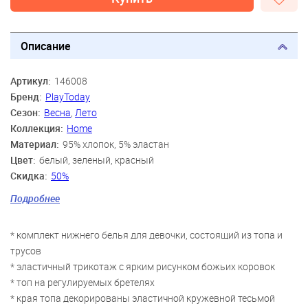
Описание
Артикул:
146008
Бренд:
PlayToday
Сезон:
Весна
,
Лето
Коллекция:
Home
Материал:
95% хлопок, 5% эластан
Цвет:
белый, зеленый, красный
Скидка:
50%
Пол:
Девочки
Подробнее
Возраст:
3 года, 4 года, 5 лет, 6 лет, 7 лет, 8 лет
* комплект нижнего белья для девочки, состоящий из топа и
трусов
* эластичный трикотаж с ярким рисунком божьих коровок
* топ на регулируемых бретелях
* края топа декорированы эластичной кружевной тесьмой