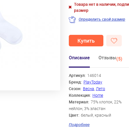
Товара нет в наличии, подп
размер
Определить свой размер
Купить
Описание
Отзывы
(5)
Артикул:
146014
Бренд:
PlayToday
Сезон:
Весна
,
Лето
Коллекция:
Home
Материал:
75% хлопок, 22%
нейлон, 3% эластан
Цвет:
белый, красный
Скидка:
13%
Подробнее
Пол:
Девочки