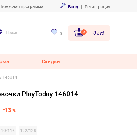
Бонусная программа
Вход
|
Регистрация
0
0
руб
0
рма
Скидки
y 146014
евочки PlayToday 146014
-13
%
110
/
116
122
/
128