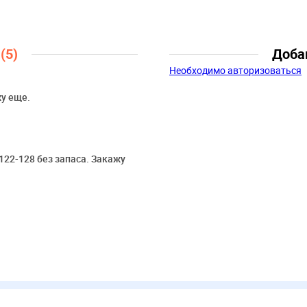
Возраст:
3 года-4 года, 5 лет-6
лет, 7 лет-8 лет
ы
(5)
Доба
Необходимо авторизоваться
жу еще.
122-128 без запаса. Закажу