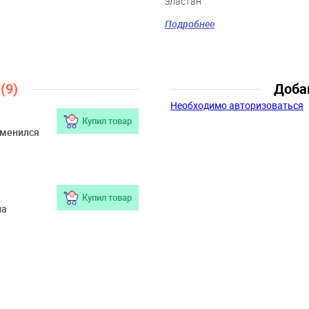
эластан
Цвет:
белый
Подробнее
Скидка:
22%
Пол:
Мальчики
Возраст:
9 мес., 12 мес., 18
мес., 2 года
ы
(9)
Доба
Необходимо авторизоваться
Купил товар
зменился
Купил товар
на