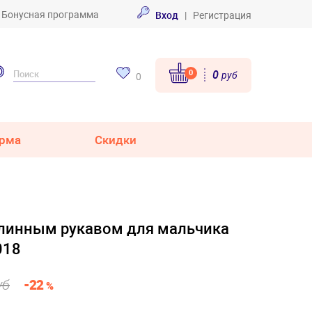
Бонусная программа
Вход
|
Регистрация
0
0
руб
0
рма
Скидки
длинным рукавом для мальчика
018
уб
-22
%