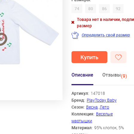
74
80
86
92
Товара нет в наличии, подп
размер
Определить свой размер
Купить
Описание
Отзывы
(9)
Артикул:
147018
Бренд:
PlayToday Baby
Сезон:
Весна
,
Лето
Коллекция:
Веселые
мартышки
Материал:
95% хлопок, 5%