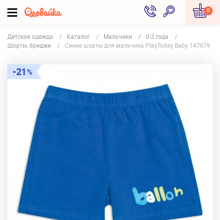
0
Детская одежда
Каталог
Мальчики
0-2 года
Шорты, бриджи
Синие шорты для мальчика PlayToday Baby 147079
21