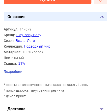
Описание
Артикул:
147079
Бренд:
PlayToday Baby
Сезон:
Весна
,
Лето
Коллекция:
Подводный мир
Материал:
100% хлопок
Цвет:
синий
Скидка:
21%
Пол:
Мальчики
Подробнее
Возраст:
9 мес., 12 мес., 18 мес., 2 года
* шорты из эластичного трикотажа на каждый день
* пояс - широкая внутренняя резинка
* декор принт
Доставка