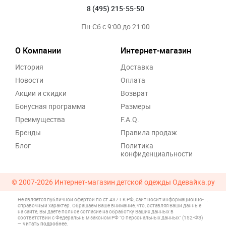
8 (495) 215-55-50
Пн-Сб с 9:00 до 21:00
О Компании
Интернет-магазин
История
Доставка
Новости
Оплата
Акции и скидки
Возврат
Бонусная программа
Размеры
Преимущества
F.A.Q.
Бренды
Правила продаж
Блог
Политика
конфиденциальности
© 2007-2026
Интернет-магазин детской одежды Одевайка.ру
Не является публичной офертой по ст.437 ГК РФ, сайт носит информационно-
.
справочный характер. Обращаем Ваше внимание, что, оставляя Ваши данные
на сайте, Вы даете полное согласие на обработку Ваших данных в
соответствии с Федеральным законом РФ "О персональных данных" (152-ФЗ)
—
читать подробнее
.