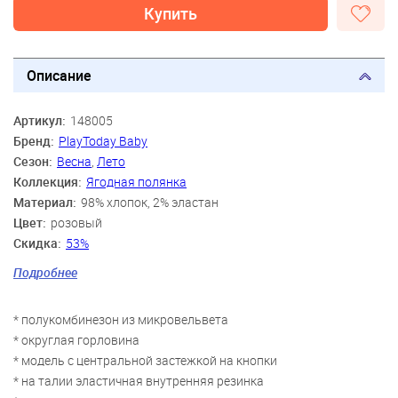
Купить
Описание
Артикул:
148005
Бренд:
PlayToday Baby
Сезон:
Весна
,
Лето
Коллекция:
Ягодная полянка
Материал:
98% хлопок, 2% эластан
Цвет:
розовый
Скидка:
53%
Пол:
Девочки
Подробнее
Возраст:
9 мес., 12 мес., 18 мес., 2 года
* полукомбинезон из микровельвета
* округлая горловина
* модель с центральной застежкой на кнопки
* на талии эластичная внутренняя резинка