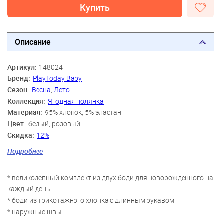
Купить
Описание
Артикул:
148024
Бренд:
PlayToday Baby
Сезон:
Весна
,
Лето
Коллекция:
Ягодная полянка
Материал:
95% хлопок, 5% эластан
Цвет:
белый, розовый
Скидка:
12%
Пол:
Девочки
Подробнее
Возраст:
0 мес., 3 мес., 6 мес., 9 мес.
* великолепный комплект из двух боди для новорожденного на
каждый день
* боди из трикотажного хлопка с длинным рукавом
* наружные швы