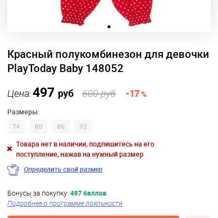
Красный полукомбинезон для девочки
PlayToday Baby 148052
497
Цена:
руб
600 руб
-17
%
Размеры:
74
80
86
92
Товара нет в наличии, подпишитесь на его
поступление, нажав на нужный размер
Определить свой размер
Бонусы за покупку:
497 баллов
Подробнее о программе лояльности