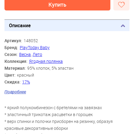
Купить
Описание
Артикул:
148052
Бренд:
PlayToday Baby
Сезон:
Весна
,
Лето
Коллекция:
Ягодная полянка
Материал:
95% хлопок, 5% эластан
Цвет:
красный
Скидка:
17%
Пол:
Девочки
Подробнее
Возраст:
9 мес., 12 мес., 18 мес., 2 года
* яркий полукомбинезон с бретелями на завязках
* эластичный трикотаж расцветки в горошек
* верх спинки и полочки присборен на резинку, образуя
красивые декоративные оборки