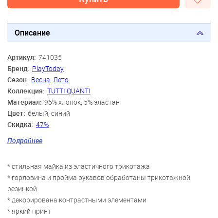
Описание
Артикул:
741035
Бренд:
PlayToday
Сезон:
Весна
,
Лето
Коллекция:
TUTTI QUANTI
Материал:
95% хлопок, 5% эластан
Цвет:
белый, синий
Скидка:
47%
Пол:
Мальчики
Подробнее
Возраст:
3 года, 4 года, 5 лет, 6 лет, 7 лет, 8 лет, 9 лет
* стильная майка из эластичного трикотажа
* горловина и пройма рукавов обработаны трикотажной
резинкой
* декорирована контрастными элементами
* яркий принт