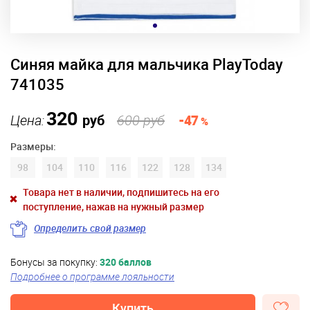
Синяя майка для мальчика PlayToday
741035
320
Цена:
руб
600 руб
-47
%
Размеры:
98
104
110
116
122
128
134
Товара нет в наличии, подпишитесь на его
поступление, нажав на нужный размер
Определить свой размер
Бонусы за покупку:
320 баллов
Подробнее о программе лояльности
Купить