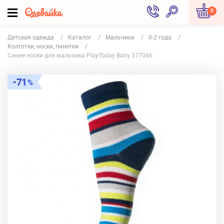
0
Детская одежда
Каталог
Мальчики
0-2 года
Колготки, носки, пинетки
Синие носки для мальчика PlayToday Baby 377046
71