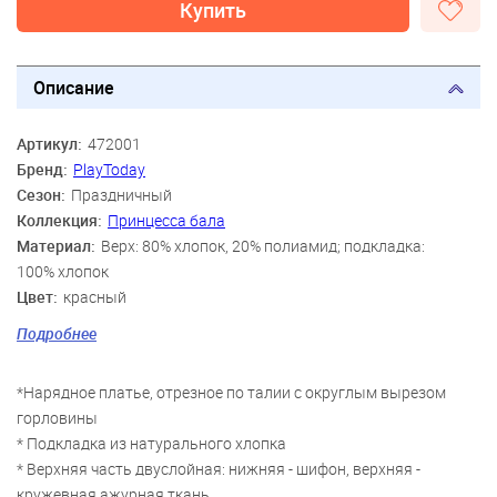
Купить
Описание
Артикул:
472001
Бренд:
PlayToday
Сезон:
Праздничный
Коллекция:
Принцесса бала
Материал:
Верх: 80% хлопок, 20% полиамид; подкладка:
100% хлопок
Цвет:
красный
Скидка:
79%
Подробнее
Пол:
Девочки
*Нарядное платье, отрезное по талии с округлым вырезом
горловины
* Подкладка из натурального хлопка
* Верхняя часть двуслойная: нижняя - шифон, верхняя -
кружевная ажурная ткань