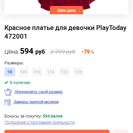
Красное платье для девочки PlayToday
472001
594
Цена:
руб
2 799 руб
-79
%
Размеры:
98
104
110
116
122
128
В наличии
Определить свой размер
Замеры данной модели
Бонусы за покупку:
594 балла
Подробнее о программе лояльности