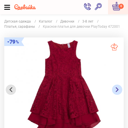
0
Детская одежда
Каталог
Девочки
3-8 лет
Платья, сарафаны
Красное платье для девочки PlayToday 472001
79