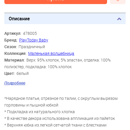
Описание
Артикул:
478005
Бренд:
PlayToday Baby
Сезон:
Праздничный
Коллекция:
Маленькая волшебница
Материал:
Верх: 95% хлопок, 5% эластан, отделка: 100%
полиэстер, подкладка: 100% хлопок
Цвет:
белый
Скидка:
86%
Подробнее
Пол:
Девочки
*Нарядное платье, отрезное по талии, с округлым вырезом
горловины и пышной юбкой
* Подкладка из натурального хлопка
* В качестве декора использована аппликация из пайеток
* Верхняя юбка из легкой сетчатой ткани с блестками