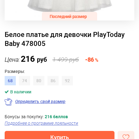
Белое платье для девочки PlayToday
Baby 478005
216
Цена:
руб
1 499 руб
-86
%
Размеры:
68
74
80
86
92
В наличии
Определить свой размер
Бонусы за покупку:
216 баллов
Подробнее о программе лояльности
Купить