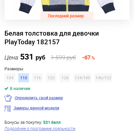
Белая толстовка для девочки
PlayToday 182157
531
Цена:
руб
1 599 руб
-67
%
Размеры:
104
110
116
122
128
134
/
140
146
/
152
В наличии
Определить свой размер
Замеры данной модели
Бонусы за покупку:
531 балл
Подробнее о программе лояльности