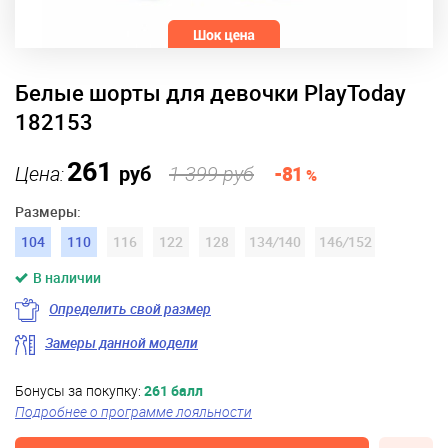
Белые шорты для девочки PlayToday
182153
261
Цена:
руб
1 399 руб
-81
%
Размеры:
104
110
116
122
128
134
/
140
146
/
152
В наличии
Определить свой размер
Замеры данной модели
Бонусы за покупку:
261 балл
Подробнее о программе лояльности