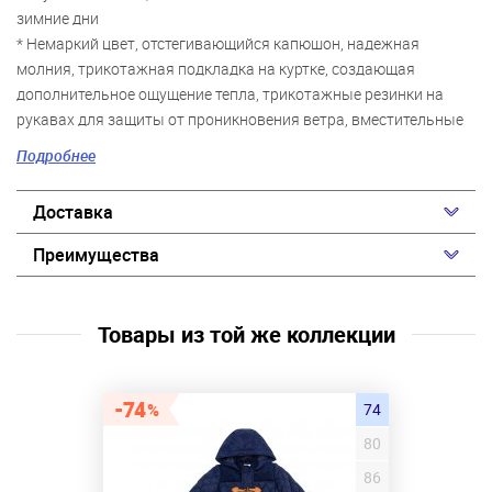
зимние дни
* Немаркий цвет, отстегивающийся капюшон, надежная
молния, трикотажная подкладка на куртке, создающая
дополнительное ощущение тепла, трикотажные резинки на
рукавах для защиты от проникновения ветра, вместительные
карманы на молниях, а также широкие эластичные лямки
Подробнее
подтяжек на полукомбинезоне и резинки на брюках,
позволяющие фиксировать их на ногах и сапогах, – все это
Доставка
оценит не только мама, но и сам ребенок уже во время первой
прогулки!
Преимущества
Товары из той же коллекции
74
74
80
86