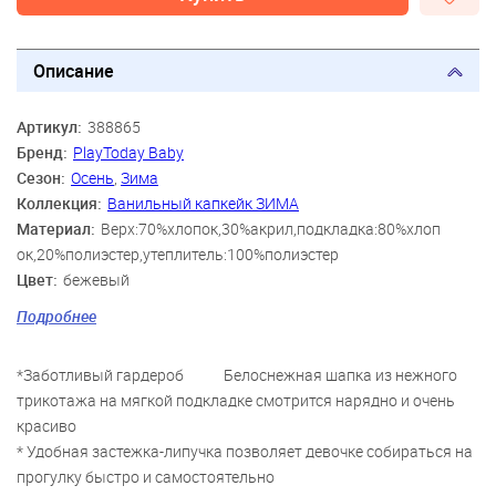
Описание
Артикул:
388865
Бренд:
PlayToday Baby
Сезон:
Осень
,
Зима
Коллекция:
Ванильный капкейк ЗИМА
Материал:
Верх:70%хлопок,30%акрил,подкладка:80%хлоп
ок,20%полиэстер,утеплитель:100%полиэстер
Цвет:
бежевый
Скидка:
88%
Подробнее
Пол:
Девочки
*Заботливый гардероб Белоснежная шапка из нежного
трикотажа на мягкой подкладке смотрится нарядно и очень
красиво
* Удобная застежка-липучка позволяет девочке собираться на
прогулку быстро и самостоятельно