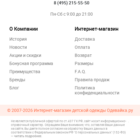
8 (495) 215-55-50
Пн-Сб с 9:00 до 21:00
О Компании
Интернет-магазин
История
Доставка
Новости
Оплата
Акции и скидки
Возврат
Бонусная программа
Размеры
Преимущества
F.A.Q.
Бренды
Правила продаж
Блог
Политика
конфиденциальности
© 2007-2026
Интернет-магазин детской одежды Одевайка.ру
Не является публичной офертой по ст.437 ГК РФ, сайт носит информационно-
.
справочный характер. Обращаем Ваше внимание, что, оставляя Ваши данные
на сайте, Вы даете полное согласие на обработку Ваших данных в
соответствии с Федеральным законом РФ "О персональных данных" (152-ФЗ)
—
читать подробнее
.