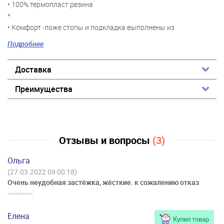
• 100% термопласт резина
*
• Комфорт -ложе стопы и подкладка выполнены из
натуральной кожи, которая нейтрализует запахи и
Подробнее
обеспечивает комфорт
*
Доставка
• Надежная фиксация - регулируемый ремешок позволяет
надежно зафиксировать обувь на ноге
Преимущества
*
• Модель декорированная стильными «язычками» из бахромы
— «килти» , красивой обувной ретро-деталью
*
Отзывы и вопросы
(3)
*
• Лето 2019
Ольга
*
(27.03.2022 09:00:18)
• Сделано в Китае
Очень неудобная застёжка, жёсткие. к сожалению отказ
*
• Рекомендуется чистка чистящими средствами специально
предназначенными для синтетических кож
Елена
Купил товар
*