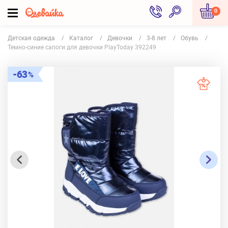
0
Детская одежда
Каталог
Девочки
3-8 лет
Обувь
Темно-синие сапоги для девочки PlayToday 392249
63