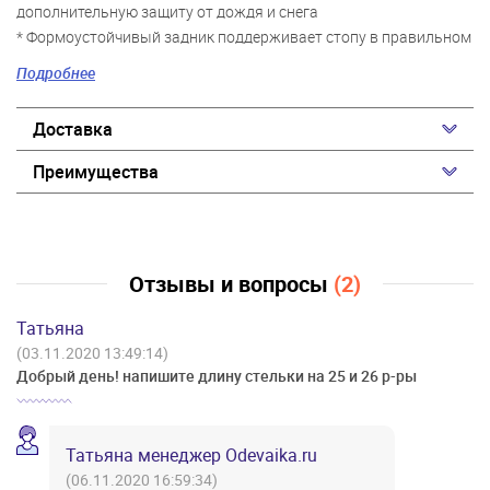
дополнительную защиту от дождя и снега
* Формоустойчивый задник поддерживает стопу в правильном
положении
Подробнее
* Усиленная защита носка и пятки специальными
материалами позволяет обуви дольше сохранять
Доставка
первоначальный вид
* Трехслойная конструкция верха обуви с высокими
Преимущества
теплозащитными свойствами
* Материал верха с характеристиками waterproof
* Теплая мягкая подкладка - шерстяной мех
* Подошва с противоскользящим протектором
Отзывы и вопросы
(2)
* Легкий вес обуви
* Съемная стелька обеспечивает дополнительную гигиену
Татьяна
* Рекомендованный температурный режим для носки от 0°С до
(03.11.2020 13:49:14)
- 20°С (в зависимости от активности ребенка)
Добрый день! напишите длину стельки на 25 и 26 р-ры
*
Татьяна менеджер Odevaika.ru
(06.11.2020 16:59:34)