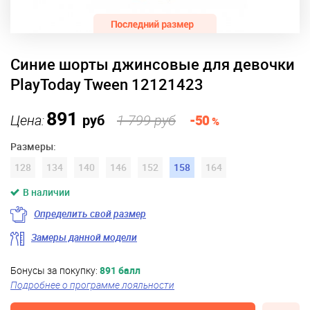
Синие шорты джинсовые для девочки
PlayToday Tween 12121423
891
Цена:
руб
1 799 руб
-50
%
Размеры:
128
134
140
146
152
158
164
В наличии
Определить свой размер
Замеры данной модели
Бонусы за покупку:
891 балл
Подробнее о программе лояльности