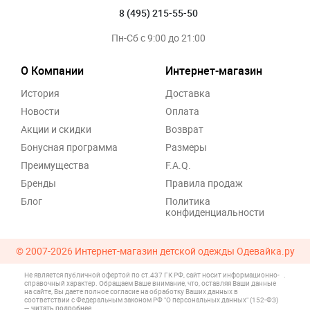
8 (495) 215-55-50
Пн-Сб с 9:00 до 21:00
О Компании
Интернет-магазин
История
Доставка
Новости
Оплата
Акции и скидки
Возврат
Бонусная программа
Размеры
Преимущества
F.A.Q.
Бренды
Правила продаж
Блог
Политика
конфиденциальности
© 2007-2026
Интернет-магазин детской одежды Одевайка.ру
Не является публичной офертой по ст.437 ГК РФ, сайт носит информационно-
.
справочный характер. Обращаем Ваше внимание, что, оставляя Ваши данные
на сайте, Вы даете полное согласие на обработку Ваших данных в
соответствии с Федеральным законом РФ "О персональных данных" (152-ФЗ)
—
читать подробнее
.