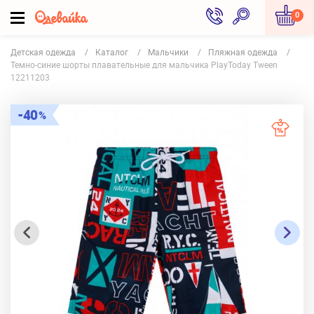
0
Детская одежда
Каталог
Мальчики
Пляжная одежда
Темно-синие шорты плавательные для мальчика PlayToday Tween
12211203
40