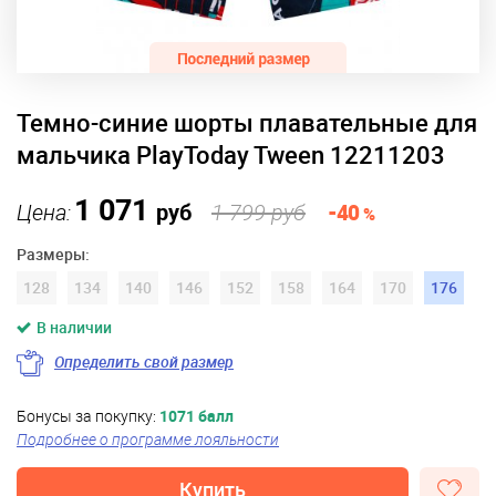
Темно-синие шорты плавательные для
мальчика PlayToday Tween 12211203
1 071
Цена:
руб
1 799 руб
-40
%
Размеры:
128
134
140
146
152
158
164
170
176
В наличии
Определить свой размер
Бонусы за покупку:
1071 балл
Подробнее о программе лояльности
Купить