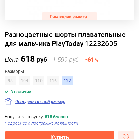
Разноцветные шорты плавательные
для мальчика PlayToday 12232605
618
Цена:
руб
1 599 руб
-61
%
Размеры:
98
104
110
116
122
В наличии
Определить свой размер
Бонусы за покупку:
618 баллов
Подробнее о программе лояльности
Купить