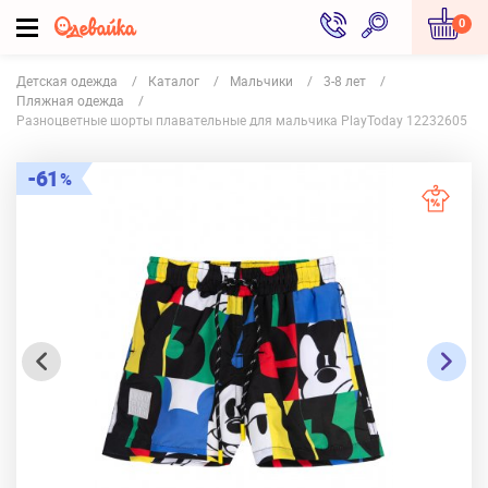
0
Детская одежда
Каталог
Мальчики
3-8 лет
Пляжная одежда
Разноцветные шорты плавательные для мальчика PlayToday 12232605
61