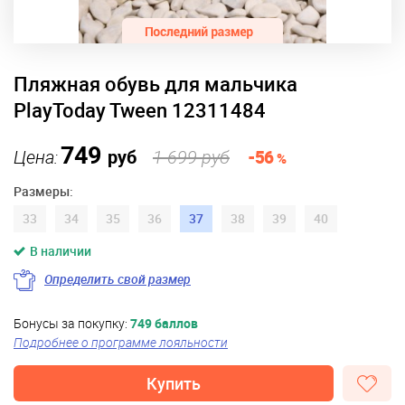
Пляжная обувь для мальчика
PlayToday Tween 12311484
749
Цена:
руб
1 699 руб
-56
%
Размеры:
33
34
35
36
37
38
39
40
В наличии
Определить свой размер
Бонусы за покупку:
749 баллов
Подробнее о программе лояльности
Купить