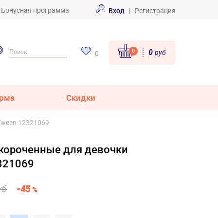
Бонусная программа
Вход
|
Регистрация
0
0
руб
0
рма
Скидки
Tween 12321069
короченные для девочки
2321069
уб
-45
%