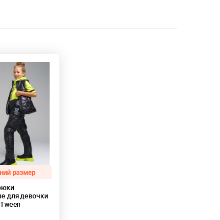
рюки
е для девочки
 Tween