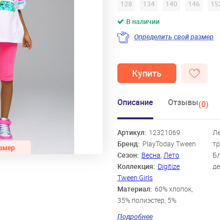
128
134
140
146
15
В наличии
Определить свой размер
Купить
Описание
Отзывы
(0)
Артикул:
12321069
Ле
Бренд:
PlayToday Tween
тр
Сезон:
Весна
,
Лето
Бл
Коллекция:
Digitize
де
Tween Girls
Материал:
60% хлопок,
35% полиэстер, 5%
эластан
Подробнее