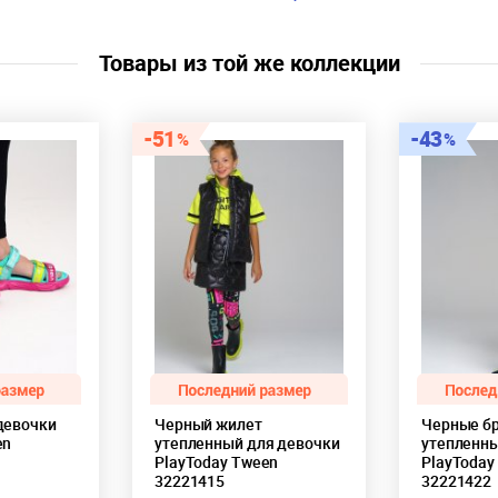
Цвет:
розовый
Скидка:
45%
Пол:
Девочки
Товары из той же коллекции
51
43
девочки
Черный жилет
Черные б
en
утепленный для девочки
утепленны
PlayToday Tween
PlayToday
32221415
32221422