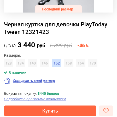
Черная куртка для девочки PlayToday
Tween 12321423
3 440
Цена:
руб
6 399 руб
-46
%
Размеры:
128
134
140
146
152
158
164
170
В наличии
Определить свой размер
Бонусы за покупку:
3440 баллов
Подробнее о программе лояльности
Купить