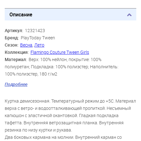
Описание
Артикул:
12321423
Бренд:
PlayToday Tween
Сезон:
Весна
,
Лето
Коллекция:
Flamingo Couture Tween Girls
Материал:
Верх: 100% нейлон, покрытие: 100%
полиуретан; Подкладка: 100% полиэстер; Наполнитель:
100% полиэстер, 180 г/м2
Цвет:
черный
Подробнее
Скидка:
46%
Пол:
Девочки
Куртка демисезонная. Температурный режим до +5С. Материал
верха c ветро- и водоотталкивающей пропиткой. Несъемный
капюшон с эластичной окантовкой. Гладкая подкладка
тафетта. Внутренняя ветрозащитная планка. Внутренняя
резинка по низу куртки и рукава.
Два боковых кармана на молнии. Внутренний карман со