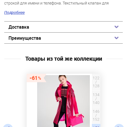
строкой для имени и телефона. Текстильный клапан для
защиты подбородка при застегивании молнии.
Подробнее
Светоотражающие элементы.
Доставка
*температурный режим является рекомендованным,
необходимо учитывать уровень активности ребенка и
Преимущества
многослойность поддевочной одежды.
Товары из той же коллекции
61
122
/
128
134
/
140
146
/
152