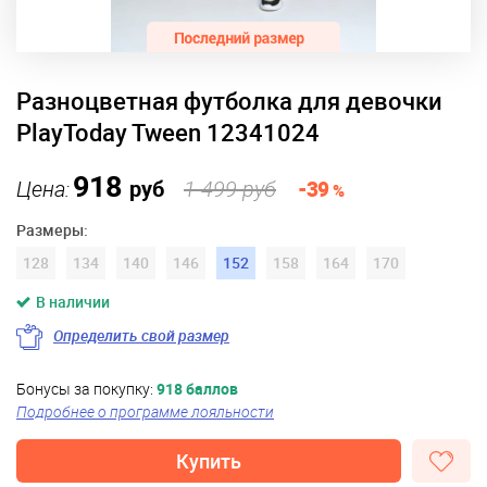
Разноцветная футболка для девочки
PlayToday Tween 12341024
918
Цена:
руб
1 499 руб
-39
%
Размеры:
128
134
140
146
152
158
164
170
В наличии
Определить свой размер
Бонусы за покупку:
918 баллов
Подробнее о программе лояльности
Купить