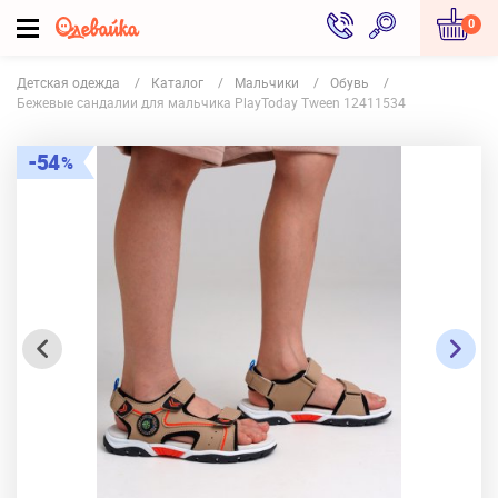
0
Детская одежда
Каталог
Мальчики
Обувь
Бежевые сандалии для мальчика PlayToday Tween 12411534
54