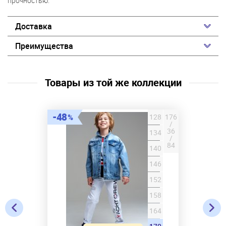
прочностью.
Доставка
Преимущества
Товары из той же коллекции
48
128
176
/
36
134
/
84
140
146
152
158
164