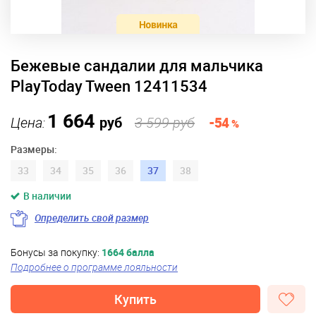
Бежевые сандалии для мальчика
PlayToday Tween 12411534
1 664
Цена:
руб
3 599 руб
-54
%
Размеры:
33
34
35
36
37
38
В наличии
Определить свой размер
Бонусы за покупку:
1664 балла
Подробнее о программе лояльности
Купить