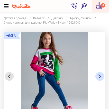
0
Детская одежда
Каталог
Девочки
Брюки, джинсы
Синие легинсы для девочки PlayToday Tween 12421040
60