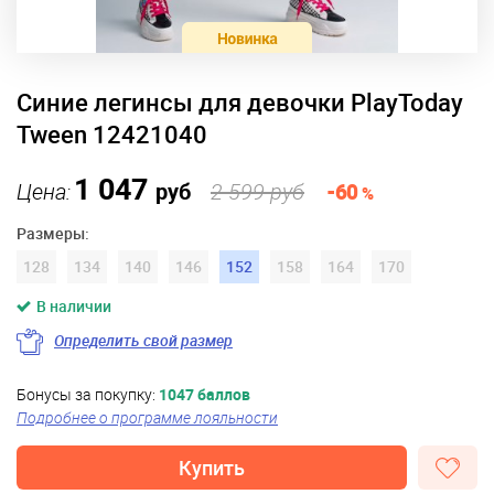
Синие легинсы для девочки PlayToday
Tween 12421040
1 047
Цена:
руб
2 599 руб
-60
%
Размеры:
128
134
140
146
152
158
164
170
В наличии
Определить свой размер
Бонусы за покупку:
1047 баллов
Подробнее о программе лояльности
Купить