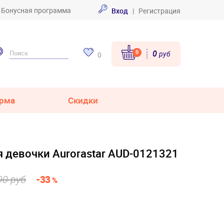
Бонусная программа
Вход
|
Регистрация
0
0
руб
0
рма
Скидки
 девочки Aurorastar AUD-0121321
90 руб
-33
%