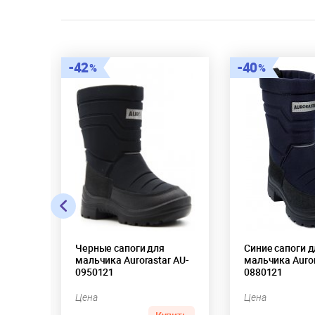
42
40
Черные сапоги для
Синие сапоги д
AU-
мальчика Aurorastar AU-
мальчика Auror
0950121
0880121
Цена
Цена