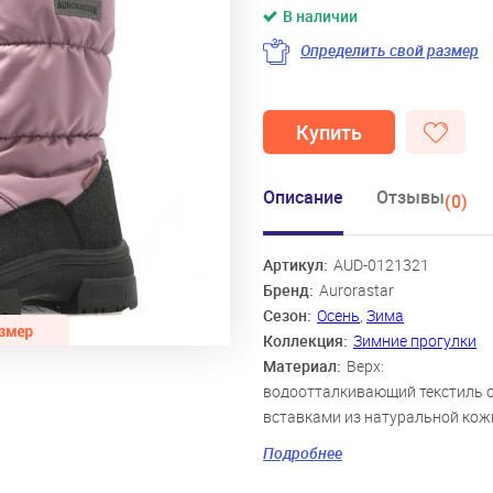
В наличии
Определить свой размер
Купить
Описание
Отзывы
(0)
Артикул:
AUD-0121321
Бренд:
Aurorastar
Сезон:
Осень
,
Зима
Коллекция:
Зимние прогулки
Материал:
Верх:
водоотталкивающий текстиль 
вставками из натуральной кож
подкладка: 80% овечья шерсть,
Подробнее
текстиль, основа стельки: 100%
шерсть, подошва: полиуретан