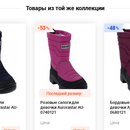
Цвет:
розовый
Товары из той же коллекции
Скидка:
33%
Пол:
Девочки
53
48
ля
Розовые сапоги для
Бордовые 
astar AU-
девочки Aurorastar AU-
девочки Au
0740121
0680121
Цена
Цена