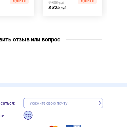
Купить
Купить
7 300
6 40
руб
3 825
4 17
руб
вить отзыв или вопрос
саться:
ти: