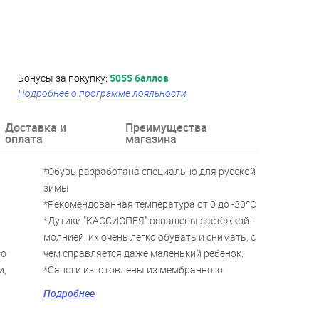
Бонусы за покупку:
5055 баллов
Подробнее о программе лояльности
Доставка и
Преимущества
оплата
магазина
*Обувь разработана специально для русской
зимы
*Рекомендованная температура от 0 до -30ºС
*Дутики "КАССИОПЕЯ" оснащены застёжкой-
молнией, их очень легко обувать и снимать, с
со
чем справляется даже маленький ребенок.
и,
*Сапоги изготовлены из мембранного
 20%
материала, он не только дышащий, но и
Подробнее
имеет влаго- и грязеотталкивающие
свойства.