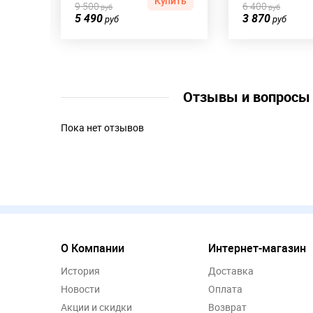
пить
Купить
9 500
6 400
руб
руб
5 490
3 870
руб
руб
Отзывы и вопрос
Пока нет отзывов
О Компании
Интернет-магазин
История
Доставка
Новости
Оплата
Акции и скидки
Возврат